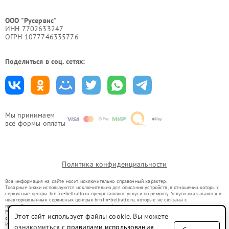
ООО "Русервис"
ИНН 7702633247
ОГРН 1077746335776
Поделиться в соц. сетях:
Мы принимаем
все формы оплаты
Политика конфиденциальности
Вся информация на сайте носит исключительно справочный характер.
Товарные знаки используются исключительно для описания устройств, в отношении которых
сервисные центры brn.fix-beltratto.ru предоставляют услуги по ремонту. Услуги оказываются в
неавторизованных сервисных центрах brn.fix-beltratto.ru, которые не связаны с
правообладателями товарных знаков или их официальными представителями.
Ремонт осуществляется для устройств, уже введенных в гражданский оборот в соответствии
Этот сайт использует файлы cookie. Вы можете
со статьей 1487 ГК РФ.
Использование товарных знаков не преследует цели индивидуализации услуг или введения
ознакомиться с
правилами использования