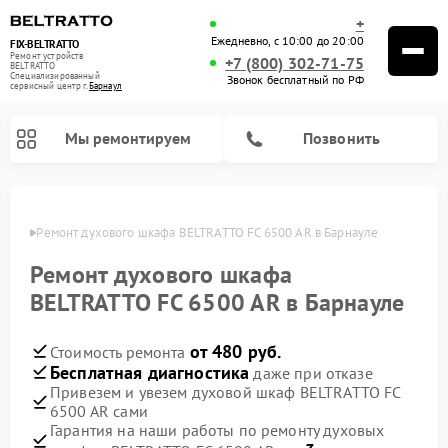
+
Ежедневно, с 10:00 до 20:00
FIX-BELTRATTO
Ремонт устройств
+7 (800) 302-71-75
BELTRATTO
Специализированный
Звонок бесплатный по РФ
cервисный центр г.
Барнаул
Мы ремонтируем
Позвонить
науле
Ремонт духового шкафа BELTRATTO FC 6500 AR в Барнауле
Ремонт посудомоечных машин BELTRATTO
Ремонт холодильников BELTRATTO
Ремонт духового шкафа
BELTRATTO FC 6500 AR в Барнауле
от 480 руб.
Стоимость ремонта
Бесплатная диагностика
даже при отказе
Привезем и увезем духовой шкаф BELTRATTO FC
6500 AR сами
Гарантия на наши работы по ремонту духовых