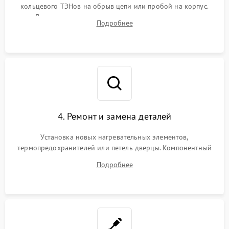
кольцевого ТЭНов на обрыв цепи или пробой на корпус.
Диагностика термостата, датчиков температуры,
Подробнее
переключателя режимов и мотора конвекции.
4. Ремонт и замена деталей
Установка новых нагревательных элементов,
термопредохранителей или петель дверцы. Компонентный
ремонт электронного модуля управления, замена
Подробнее
выгоревших реле, восстановление контактов и замена
уплотнителя.