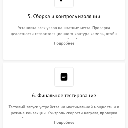
5. Сборка и контроль изоляции
Установка всех узлов на штатные места. Проверка
целостности теплоизоляционного контура камеры, чтобы
исключить перегрев кухонной мебели и потерю тепла.
Подробнее
Надежная фиксация клемм и сборка корпуса шкафа.
6. Финальное тестирование
Тестовый запуск устройства на максимальной мощности и в
режиме конвекции. Контроль скорости нагрева, проверка
срабатывания термостата при достижении заданной
Подробнее
температуры и тест на отсутствие утечек тока.