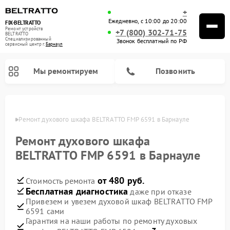
+
Ежедневно, с 10:00 до 20:00
FIX-BELTRATTO
Ремонт устройств
+7 (800) 302-71-75
BELTRATTO
Специализированный
Звонок бесплатный по РФ
cервисный центр г.
Барнаул
Мы ремонтируем
Позвонить
науле
Ремонт духового шкафа BELTRATTO FMP 6591 в Барнауле
Ремонт посудомоечных машин BELTRATTO
Ремонт холодильников BELTRATTO
Ремонт духового шкафа
BELTRATTO FMP 6591 в Барнауле
от 480 руб.
Стоимость ремонта
Бесплатная диагностика
даже при отказе
Привезем и увезем духовой шкаф BELTRATTO FMP
6591 сами
Гарантия на наши работы по ремонту духовых