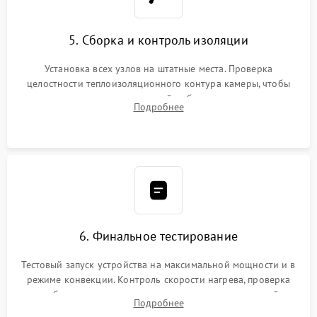
5. Сборка и контроль изоляции
Установка всех узлов на штатные места. Проверка
целостности теплоизоляционного контура камеры, чтобы
исключить перегрев кухонной мебели и потерю тепла.
Подробнее
Надежная фиксация клемм и сборка корпуса шкафа.
6. Финальное тестирование
Тестовый запуск устройства на максимальной мощности и в
режиме конвекции. Контроль скорости нагрева, проверка
срабатывания термостата при достижении заданной
Подробнее
температуры и тест на отсутствие утечек тока.