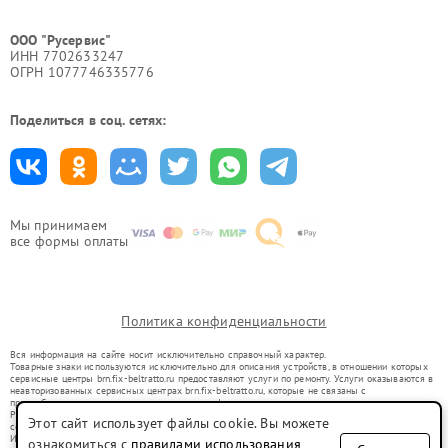
ООО "Русервис"
ИНН 7702633247
ОГРН 1077746335776
Поделиться в соц. сетях:
Мы принимаем
все формы оплаты
Политика конфиденциальности
Вся информация на сайте носит исключительно справочный характер.
Товарные знаки используются исключительно для описания устройств, в отношении которых
сервисные центры brn.fix-beltratto.ru предоставляют услуги по ремонту. Услуги оказываются в
неавторизованных сервисных центрах brn.fix-beltratto.ru, которые не связаны с
правообладателями товарных знаков или их официальными представителями.
Ремонт осуществляется для устройств, уже введенных в гражданский оборот в соответствии
Этот сайт использует файлы cookie. Вы можете
со статьей 1487 ГК РФ.
Использование товарных знаков не преследует цели индивидуализации услуг или введения
ознакомиться с
правилами использования