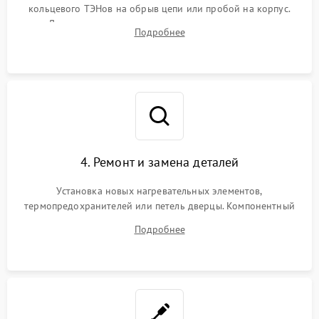
кольцевого ТЭНов на обрыв цепи или пробой на корпус.
Диагностика термостата, датчиков температуры,
Подробнее
переключателя режимов и мотора конвекции.
4. Ремонт и замена деталей
Установка новых нагревательных элементов,
термопредохранителей или петель дверцы. Компонентный
ремонт электронного модуля управления, замена
Подробнее
выгоревших реле, восстановление контактов и замена
уплотнителя.