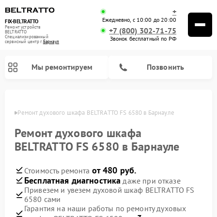
+
Ежедневно, с 10:00 до 20:00
FIX-BELTRATTO
Ремонт устройств
+7 (800) 302-71-75
BELTRATTO
Специализированный
Звонок бесплатный по РФ
cервисный центр г.
Барнаул
Мы ремонтируем
Позвонить
науле
Ремонт духового шкафа BELTRATTO FS 6580 в Барнауле
Ремонт посудомоечных машин BELTRATTO
Ремонт холодильников BELTRATTO
Ремонт духового шкафа
BELTRATTO FS 6580 в Барнауле
от 480 руб.
Стоимость ремонта
Бесплатная диагностика
даже при отказе
Привезем и увезем духовой шкаф BELTRATTO FS
6580 сами
Гарантия на наши работы по ремонту духовых