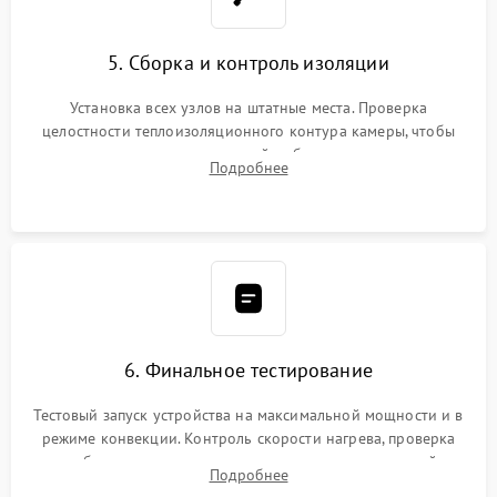
5. Сборка и контроль изоляции
Установка всех узлов на штатные места. Проверка
целостности теплоизоляционного контура камеры, чтобы
исключить перегрев кухонной мебели и потерю тепла.
Подробнее
Надежная фиксация клемм и сборка корпуса шкафа.
6. Финальное тестирование
Тестовый запуск устройства на максимальной мощности и в
режиме конвекции. Контроль скорости нагрева, проверка
срабатывания термостата при достижении заданной
Подробнее
температуры и тест на отсутствие утечек тока.