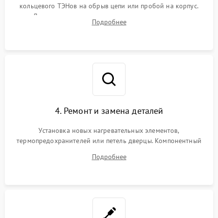
кольцевого ТЭНов на обрыв цепи или пробой на корпус.
Диагностика термостата, датчиков температуры,
Подробнее
переключателя режимов и мотора конвекции.
4. Ремонт и замена деталей
Установка новых нагревательных элементов,
термопредохранителей или петель дверцы. Компонентный
ремонт электронного модуля управления, замена
Подробнее
выгоревших реле, восстановление контактов и замена
уплотнителя.