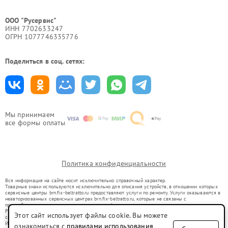
ООО "Русервис"
ИНН 7702633247
ОГРН 1077746335776
Поделиться в соц. сетях:
Мы принимаем
все формы оплаты
Политика конфиденциальности
Вся информация на сайте носит исключительно справочный характер.
Товарные знаки используются исключительно для описания устройств, в отношении которых
сервисные центры brn.fix-beltratto.ru предоставляют услуги по ремонту. Услуги оказываются в
неавторизованных сервисных центрах brn.fix-beltratto.ru, которые не связаны с
правообладателями товарных знаков или их официальными представителями.
Ремонт осуществляется для устройств, уже введенных в гражданский оборот в соответствии
Этот сайт использует файлы cookie. Вы можете
со статьей 1487 ГК РФ.
Использование товарных знаков не преследует цели индивидуализации услуг или введения
ознакомиться с
правилами использования