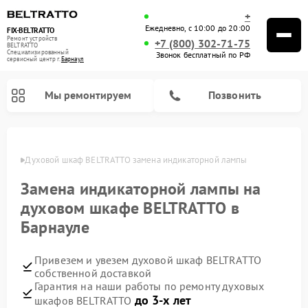
+
Ежедневно, с 10:00 до 20:00
FIX-BELTRATTO
Ремонт устройств
+7 (800) 302-71-75
BELTRATTO
Специализированный
Звонок бесплатный по РФ
cервисный центр г.
Барнаул
Мы ремонтируем
Позвонить
науле
Духовой шкаф BELTRATTO замена индикаторной лампы
Ремонт посудомоечных машин BELTRATTO
Ремонт холодильников BELTRATTO
Замена индикаторной лампы на
духовом шкафе BELTRATTO в
Барнауле
Привезем и увезем духовой шкаф BELTRATTO
собственной доставкой
Гарантия на наши работы по ремонту духовых
до 3-х лет
шкафов BELTRATTO