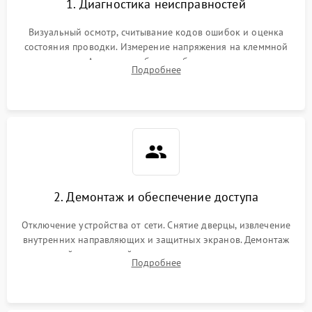
1. Диагностика неисправностей
Визуальный осмотр, считывание кодов ошибок и оценка
состояния проводки. Измерение напряжения на клеммной
колодке. Анализ жалоб на проблемы с нагревом,
Подробнее
конвекцией, панелью управления или блокировкой дверцы.
2. Демонтаж и обеспечение доступа
Отключение устройства от сети. Снятие дверцы, извлечение
внутренних направляющих и защитных экранов. Демонтаж
задней или верхней панели для прямого доступа к
Подробнее
нагревательным элементам, плате и вентиляторам.