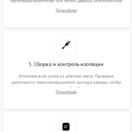
термопредохранителей или петель дверцы. Компонентный
ремонт электронного модуля управления, замена
Подробнее
выгоревших реле, восстановление контактов и замена
уплотнителя.
5. Сборка и контроль изоляции
Установка всех узлов на штатные места. Проверка
целостности теплоизоляционного контура камеры, чтобы
исключить перегрев кухонной мебели и потерю тепла.
Подробнее
Надежная фиксация клемм и сборка корпуса шкафа.