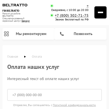
+
Ежедневно, с 10:00 до 20:00
FIX-BELTRATTO
Ремонт устройств
+7 (800) 302-71-75
BELTRATTO
Специализированный
Звонок бесплатный по РФ
cервисный центр г.
Барнаул
Мы ремонтируем
Позвонить
Главная
Оплата
Оплата наших услуг
Ремонт духовых шкафов BELTRATTO
Ремонт холодильников BELTRATTO
Ремонт посудомоечных машин BELTRATTO
Интересный текст об оплате наших услуг
Отправляя, Вы соглашаетесь с
Политикой конфиденциальности