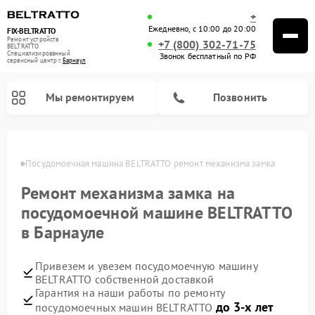
+
Ежедневно, с 10:00 до 20:00
FIX-BELTRATTO
Ремонт устройств
+7 (800) 302-71-75
BELTRATTO
Специализированный
Звонок бесплатный по РФ
cервисный центр г.
Барнаул
Мы ремонтируем
Позвонить
науле
Посудомоечная машина BELTRATTO ремонт механизма замка
Ремонт духовых шкафов BELTRATTO
Ремонт холодильников BELTRATTO
Ремонт механизма замка на
посудомоечной машине BELTRATTO
в Барнауле
Привезем и увезем посудомоечную машину
BELTRATTO собственной доставкой
Гарантия на наши работы по ремонту
до 3-х лет
посудомоечных машин BELTRATTO