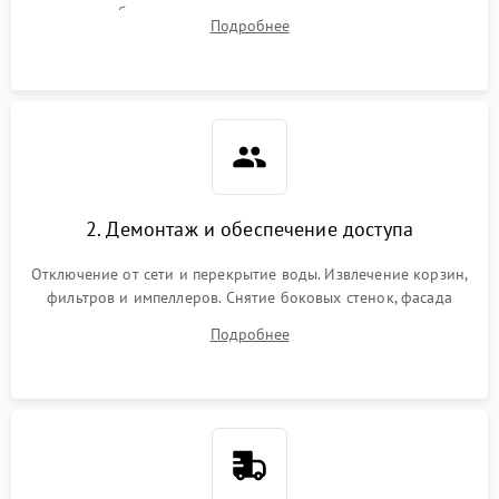
жалоб на отсутствие слива, нагрева, вращения
Подробнее
разбрызгивателей или срабатывание системы защиты
аквастоп.
2. Демонтаж и обеспечение доступа
Отключение от сети и перекрытие воды. Извлечение корзин,
фильтров и импеллеров. Снятие боковых стенок, фасада
дверцы или нижнего поддона для прямого доступа к
Подробнее
циркуляционному насосу, ТЭНу и сливной помпе.