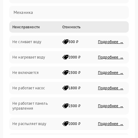
Механика
Неисправности
Стоимость
Управление
Не сливает воду
500 ₽
Подробнее →
Электропитание
Не нагревает воду
2000 ₽
Подробнее →
Датчики
Не включается
2500 ₽
Подробнее →
Нагрев
Не работает насос
1800 ₽
Подробнее →
Вода
Не работает панель
Гигиена
2500 ₽
Подробнее →
управления
Программное обеспечение
Не распыляет воду
2000 ₽
Подробнее →