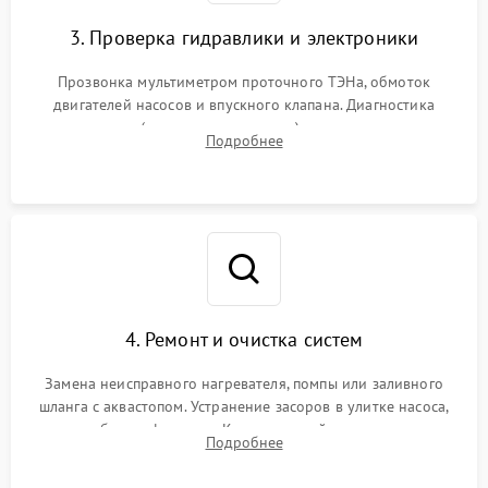
3. Проверка гидравлики и электроники
Прозвонка мультиметром проточного ТЭНа, обмоток
двигателей насосов и впускного клапана. Диагностика
прессостата (датчика уровня воды), датчика мутности,
Подробнее
концевика дверцы и электронного модуля управления.
4. Ремонт и очистка систем
Замена неисправного нагревателя, помпы или заливного
шланга с аквастопом. Устранение засоров в улитке насоса,
патрубках и фильтрах. Компонентный ремонт платы
Подробнее
управления, восстановление поврежденной проводки.