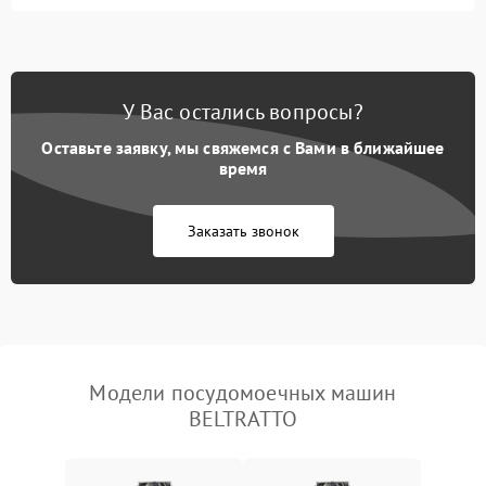
Не запускается цикл
1800 ₽
Подробнее →
стирки
Проблемы с набором
1800 ₽
Подробнее →
воды
У Вас остались вопросы?
Оставьте заявку, мы свяжемся с Вами в ближайшее
Не работает сушилка
2100 ₽
Подробнее →
время
Сбои в работе таймера
1700 ₽
Подробнее →
Заказать звонок
Проблемы с
2100 ₽
Подробнее →
циркуляционным насосом
Модели посудомоечных машин
BELTRATTO